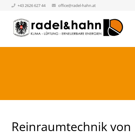
+43 2626 627 44
office@radel-hahn.at
Reinraumtechnik von