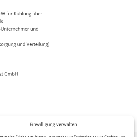
0kW für Kühlung über
ls
ub-Unternehmer und
sorgung und Verteilung)
 zt GmbH
Einwilligung verwalten
optimales Erlebnis zu bieten, verwenden wir Technologien wie Cookies, um