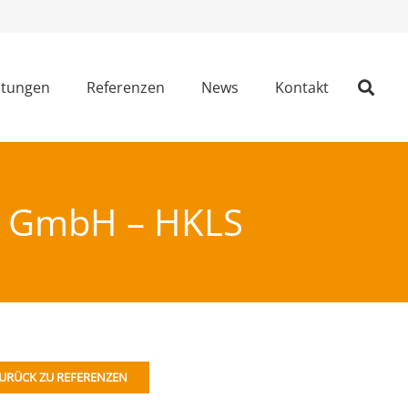
stungen
Referenzen
News
Kontakt
bs GmbH – HKLS
URÜCK ZU REFERENZEN