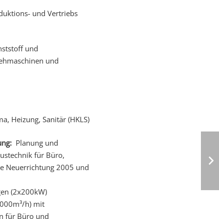
uktions- und Vertriebs
ststoff und
rehmaschinen und
ma, Heizung, Sanitär (HKLS)
ung:
Planung und
stechnik für Büro,
he Neuerrichtung 2005 und
gen (2x200kW)
.000m³/h) mit
n für Büro und